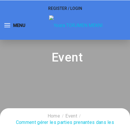
REGISTER
/
LOGIN
MENU
Event
Home
Event
Comment gérer les parties prenantes dans les
projets SI